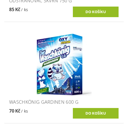
ODSTRAŇOVAČ SKVRN 750 G
85 Kč
/ ks
WASCHKÖNIG GARDINEN 600 G
70 Kč
/ ks