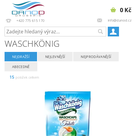
0 Kč
info@danod.cz
+420 775 615 170
WASCHKÖNIG
NEJDRAŽŠÍ
NEJLEVNĚJŠÍ
NEJPRODÁVANĚJŠÍ
ABECEDNĚ
15
položek celkem