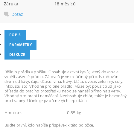
Záruka
18 měsíců
Dotaz
POPIS
PARAMETRY
DISKUZE
Bělidlo prádla v prášku. Obsahuje aktivní kyslík, který dokonale
vybělí zašedlé prádlo. Zároveň je velmi účinný při odstraňování
skvrn od kávy, čaje, džusu, vína, trávy, bláta, ovoce, zeleniny, coly,
inkoustu atd. Vhodné pro bílé prádlo. Může být použit buď jako
přísada do pracího prostředku nebo se nanáší přímo na skvrny.
Vhodný pro praní i namáčení. Neobsahuje chlór, takže je bezpečný
pro tkaniny. Účinkuje již při nízkých teplotách.
Hmotnost
0.85 kg
Buďte první, kdo napíše příspěvek k této položce.