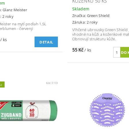
KOŽENKU 50 KS
dem
Skladem
a:
Glanz Meister
Značka:
Green Shield
: 2 roky
Záruka: 2 roky
eister na mytí podlah 1,5L
rblumen - červený
Vlhčené ubrousky Green Shield 
vhodné na kůži a koženkové mate
č
Obnovují strukturu kůže.
/ ks
DETAIL
55 Kč
/ ks
Kód:
0133
ka