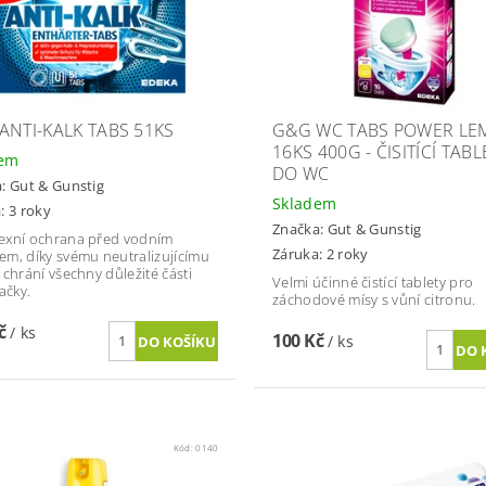
ANTI-KALK TABS 51KS
G&G WC TABS POWER L
16KS 400G - ČISITÍCÍ TABL
dem
DO WC
a:
Gut & Gunstig
Skladem
: 3 roky
Značka:
Gut & Gunstig
exní ochrana před vodním
Záruka: 2 roky
m, díky svému neutralizujícímu
 chrání všechny důležité části
Velmi účinné čistící tablety pro
ačky.
záchodové mísy s vůní citronu.
Kč
/ ks
100 Kč
/ ks
Kód:
0140