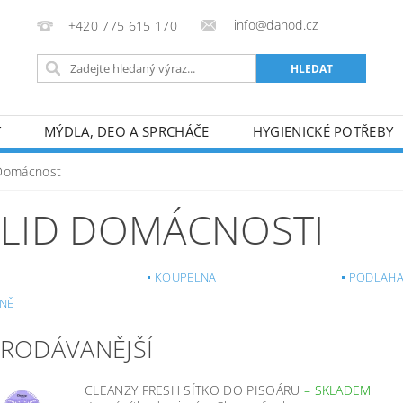
info@danod.cz
+420 775 615 170
T
MÝDLA, DEO A SPRCHÁČE
HYGIENICKÉ POTŘEBY
Domácnost
LID DOMÁCNOSTI
KOUPELNA
PODLAH
NĚ
PRODÁVANĚJŠÍ
CLEANZY FRESH SÍTKO DO PISOÁRU
–
SKLADEM