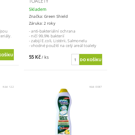
TOALETY
Skladem
Značka:
Green Shield
Záruka: 2 roky
jsou
- anti-bakteriální ochrana
riály.
- ničí 99,9% bakterií
- zabijí E.coli, Listérii, Salmonelu
- vhodné použití na celý areál toalety
55 Kč
/ ks
Kód:
122
Kód:
0087