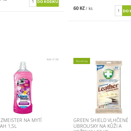
60 Kč
/ ks
Kód:
0136
Novinka
ZMEISTER NA MYTÍ
GREEN SHIELD VLHČENÉ
AH 1,5L
UBROUSKY NA KŮŽI A