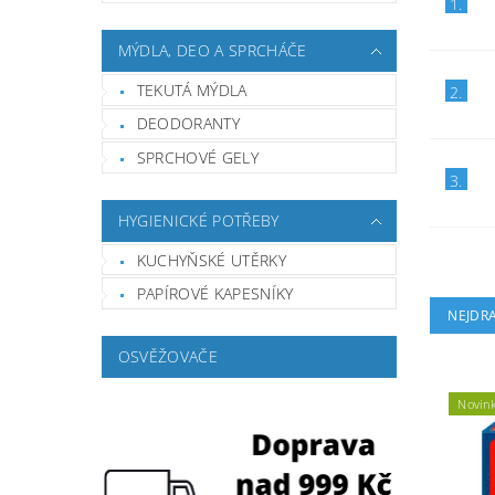
1.
MÝDLA, DEO A SPRCHÁČE
TEKUTÁ MÝDLA
2.
DEODORANTY
SPRCHOVÉ GELY
3.
HYGIENICKÉ POTŘEBY
KUCHYŇSKÉ UTĚRKY
PAPÍROVÉ KAPESNÍKY
NEJDRA
OSVĚŽOVAČE
Novin