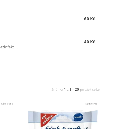
60 Kč
40 Kč
ezinfekci...
1
1
20
Stránka
z
-
položek celkem
Kód:
0053
Kód:
0106