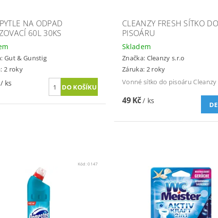
PYTLE NA ODPAD
CLEANZY FRESH SÍTKO D
ZOVACÍ 60L 30KS
PISOÁRU
dem
Skladem
a:
Gut & Gunstig
Značka:
Cleanzy s.r.o
: 2 roky
Záruka: 2 roky
č
Vonné sítko do pisoáru Cleanzy 
/ ks
49 Kč
/ ks
DE
Kód:
0147