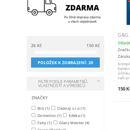
G&G 
Skla
26
Kč
150
Kč
Značk
Záruka
POLOŽEK K ZOBRAZENÍ:
20
Kompl
kamene
účinku
vaší pr
FILTR PODLE PARAMETRŮ,
VLASTNOSTÍ A VÝROBCŮ
150 
ZNAČKY
Bris
(1)
Cleanzy s.r.o
(1)
Domestos
(1)
Edeka
(1)
Fairy
(1)
Glanz Meister
(4)
Green Shield
(2)