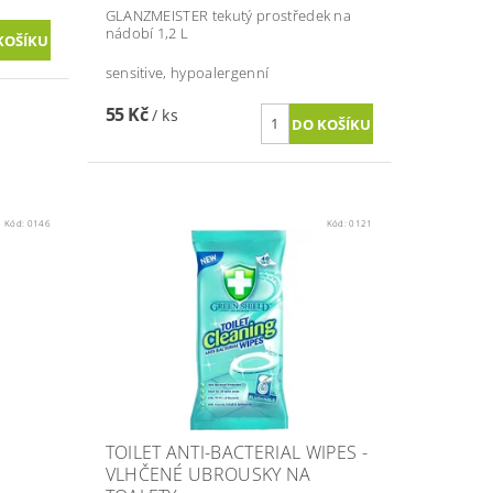
GLANZMEISTER tekutý prostředek na
nádobí 1,2 L
sensitive, hypoalergenní
55 Kč
/ ks
Kód:
0146
Kód:
0121
TOILET ANTI-BACTERIAL WIPES -
VLHČENÉ UBROUSKY NA