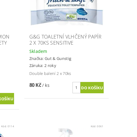
EMON
G&G TOALETNÍ VLHČENÝ PAPÍR
ETY
2 X 70KS SENSITIVE
Skladem
Značka:
Gut & Gunstig
Záruka: 2 roky
Double balení 2 x 70ks
80 Kč
/ ks
Kód:
0114
Kód:
0061