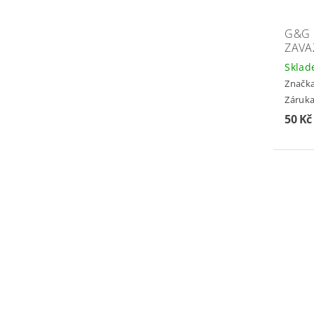
G&G 
ZAVA
Skla
Značk
Záruka
50 K