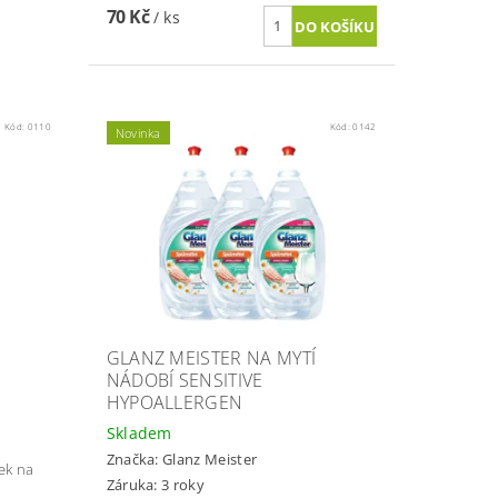
70 Kč
/ ks
Kód:
0110
Kód:
0142
Novinka
GLANZ MEISTER NA MYTÍ
NÁDOBÍ SENSITIVE
HYPOALLERGEN
Skladem
Značka:
Glanz Meister
ek na
Záruka: 3 roky