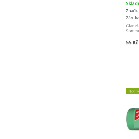
Skla
Značk
Záruka
GlanzM
Somme
55 K
Novin