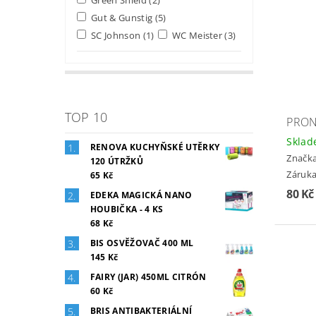
Gut & Gunstig
(5)
SC Johnson
(1)
WC Meister
(3)
TOP 10
PRON
Skla
RENOVA KUCHYŇSKÉ UTĚRKY
Značk
120 ÚTRŽKŮ
Záruka
65 Kč
80 K
EDEKA MAGICKÁ NANO
HOUBIČKA - 4 KS
68 Kč
BIS OSVĚŽOVAČ 400 ML
145 Kč
FAIRY (JAR) 450ML CITRÓN
60 Kč
BRIS ANTIBAKTERIÁLNÍ