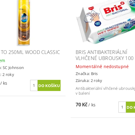
TO 250ML WOOD CLASSIC
BRIS ANTIBAKTERIÁLNÍ
VLHČENÉ UBROUSKY 100 
dem
Momentálně nedostupné
a:
SC Johnson
Značka:
Bris
: 2 roky
Záruka: 2 roky
č
/ ks
Antibakteriální vlhčené ubrousk
v balení
70 Kč
/ ks