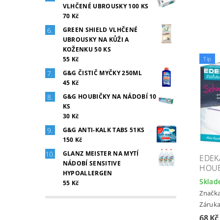
VLHČENÉ UBROUSKY 100 KS
70 Kč
GREEN SHIELD VLHČENÉ
UBROUSKY NA KŮŽI A
KOŽENKU 50 KS
55 Kč
Tip
G&G ČISTIČ MYČKY 250ML
45 Kč
G&G HOUBIČKY NA NÁDOBÍ 10
KS
30 Kč
G&G ANTI-KALK TABS 51KS
150 Kč
GLANZ MEISTER NA MYTÍ
EDEK
NÁDOBÍ SENSITIVE
HOUB
HYPOALLERGEN
Skla
55 Kč
Značk
Záruka
68 K