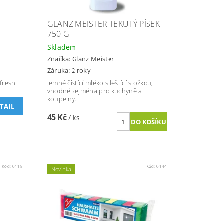
O
GLANZ MEISTER TEKUTÝ PÍSEK
750 G
Skladem
Značka:
Glanz Meister
Záruka: 2 roky
fresh
Jemné čistící mléko s leštící složkou,
vhodné zejména pro kuchyně a
koupelny.
TAIL
45 Kč
/ ks
Kód:
0118
Kód:
0144
Novinka