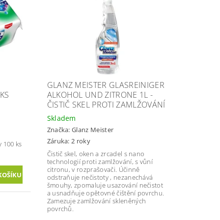
GLANZ MEISTER GLASREINIGER
KS
ALKOHOL UND ZITRONE 1L -
ČISTIČ SKEL PROTI ZAMLŽOVÁNÍ
Skladem
Značka:
Glanz Meister
Záruka: 2 roky
y 100 ks
Čistič skel, oken a zrcadel s nano
technologií proti zamlžování, s vůní
citronu, v rozprašovači. Účinně
odstraňuje nečistoty , nezanechává
šmouhy, zpomaluje usazování nečistot
a usnadňuje opětovné čištění povrchu.
Zamezuje zamlžování skleněných
povrchů.