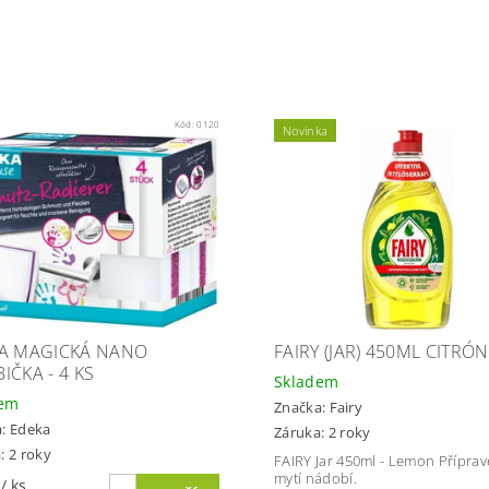
Kód:
0120
Novinka
A MAGICKÁ NANO
FAIRY (JAR) 450ML CITRÓN
IČKA - 4 KS
Skladem
dem
Značka:
Fairy
a:
Edeka
Záruka: 2 roky
: 2 roky
FAIRY Jar 450ml - Lemon Příprav
mytí nádobí.
č
/ ks