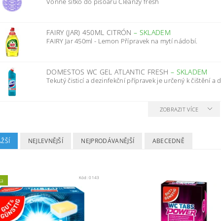
Vonné sítko do pisoáru Cleanzy fresh
FAIRY (JAR) 450ML CITRÓN
–
SKLADEM
FAIRY Jar 450ml - Lemon Přípravek na mytí nádobí.
DOMESTOS WC GEL ATLANTIC FRESH
–
SKLADEM
Tekutý čisticí a dezinfekční přípravek je určený k čištění a d
ZOBRAZIT VÍCE
ŽŠÍ
NEJLEVNĚJŠÍ
NEJPRODÁVANĚJŠÍ
ABECEDNĚ
Kód:
0143
ka