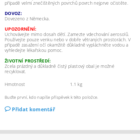
případě velmi znečištěných povrchů povrch nejprve očistěte.
DOVOZ:
Dovezeno z Německa.
UPOZORNĚNÍ:
Uchovávejte mimo dosah dětí. Zamezte vdechování aerosolů.
Používejte pouze venku nebo v dobře větraných prostorách. V
případě zasažení očí okamžitě důkladně vypláchněte vodou a
vyhledejte lékařskou pomoc.
ŽIVOTNÍ PROSTŘEDÍ:
Zcela prázdný a důkladně čistý plastový obal je možné
recyklovat.
Hmotnost
1.1 kg
Buďte první, kdo napíše příspěvek k této položce.
Přidat komentář