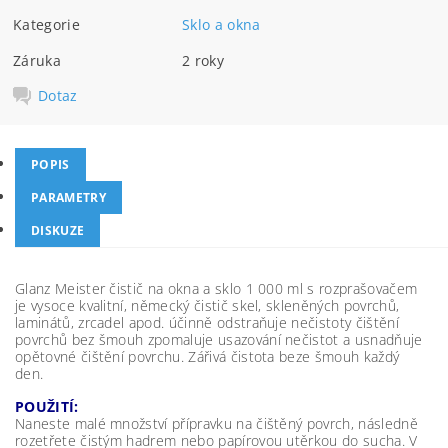
Kategorie
Sklo a okna
Záruka
2 roky
Dotaz
POPIS
PARAMETRY
DISKUZE
Glanz Meister čistič na okna a sklo 1 000 ml s rozprašovačem
je vysoce kvalitní, německý čistič skel, skleněných povrchů,
laminátů, zrcadel apod. účinně odstraňuje nečistoty čištění
povrchů bez šmouh zpomaluje usazování nečistot a usnadňuje
opětovné čištění povrchu. Zářivá čistota beze šmouh každý
den.
POUŽITÍ:
Naneste malé množství přípravku na čištěný povrch, následně
rozetřete čistým hadrem nebo papírovou utěrkou do sucha. V