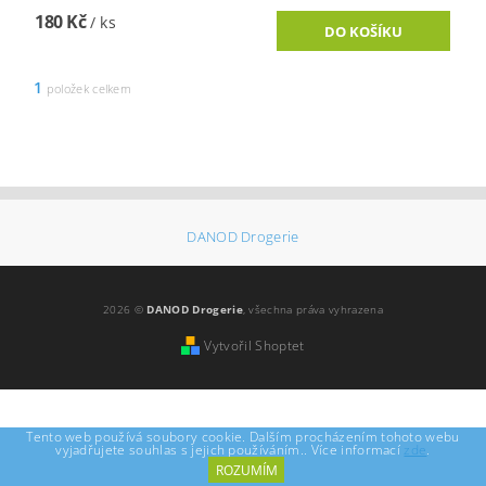
180 Kč
/ ks
1
položek celkem
DANOD Drogerie
2026 ©
DANOD Drogerie
, všechna práva vyhrazena
Vytvořil Shoptet
Tento web používá soubory cookie. Dalším procházením tohoto webu
vyjadřujete souhlas s jejich používáním.. Více informací
zde
.
ROZUMÍM