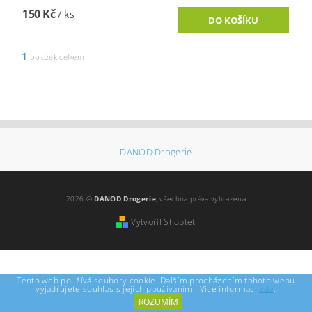
150 Kč
/ ks
1
položek celkem
DANOD Drogerie
2026 ©
DANOD Drogerie
, všechna práva vyhrazena
Vytvořil Shoptet
Tento web používá soubory cookie. Dalším procházením tohoto webu
vyjadřujete souhlas s jejich používáním.. Více informací
zde
.
ROZUMÍM