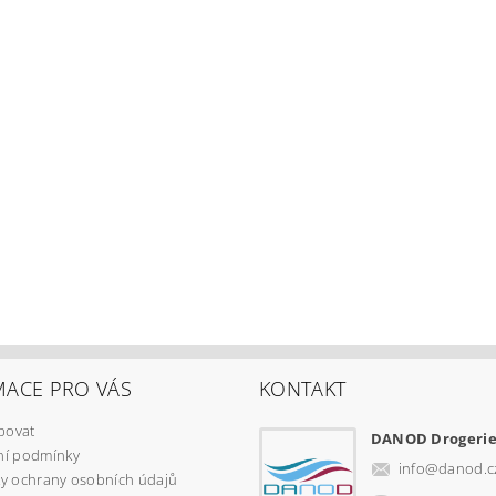
MACE PRO VÁS
KONTAKT
povat
DANOD Drogeri
í podmínky
info
@
danod.c
y ochrany osobních údajů