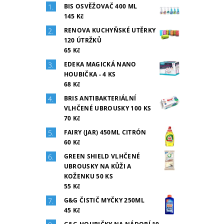
BIS OSVĚŽOVAČ 400 ML
145 Kč
RENOVA KUCHYŇSKÉ UTĚRKY
120 ÚTRŽKŮ
65 Kč
EDEKA MAGICKÁ NANO
HOUBIČKA - 4 KS
68 Kč
BRIS ANTIBAKTERIÁLNÍ
VLHČENÉ UBROUSKY 100 KS
70 Kč
FAIRY (JAR) 450ML CITRÓN
60 Kč
GREEN SHIELD VLHČENÉ
UBROUSKY NA KŮŽI A
KOŽENKU 50 KS
55 Kč
G&G ČISTIČ MYČKY 250ML
45 Kč