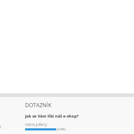
DOTAZNÍK
Jak se Vám líbí náš e-shop?
e
Velmi pěkný
z
(64%)