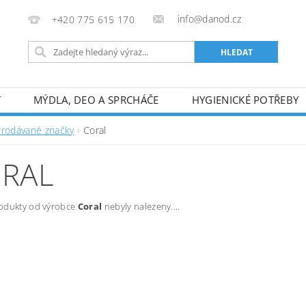
info@danod.cz
+420 775 615 170
T
MÝDLA, DEO A SPRCHÁČE
HYGIENICKÉ POTŘEBY
Prodávané značky
Coral
RAL
odukty od výrobce
Coral
nebyly nalezeny....