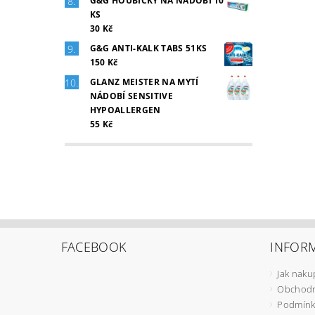
G&G HOUBIČKY NA NÁDOBÍ 10
KS
30 Kč
G&G ANTI-KALK TABS 51KS
150 Kč
GLANZ MEISTER NA MYTÍ
NÁDOBÍ SENSITIVE
HYPOALLERGEN
55 Kč
FACEBOOK
INFOR
Jak naku
Obchodn
Podmínk